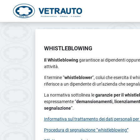
WHISTLEBLOWING
Il Whistleblowing
garantisce ai dipendenti oppure 
attività.
Il termine “
whistleblower
“, colui che esercita il w
riferisce a un dipendente di un’azienda che segnala 
La normativa sottolinea le
garanzie per il whistl
espressamente “
demansionamenti, licenziamenti, t
segnalazione
“.
Informativa sul trattamento dei dati personali per
Procedura di segnalazione “whistleblowing”